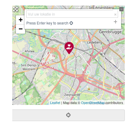
+
Press Enter key to search
−
Leaflet
| Map data ©
OpenStreetMap
contributors