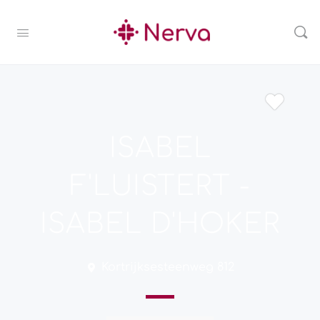
ISABEL
F'LUISTERT -
ISABEL D'HOKER
Kortrijksesteenweg 812