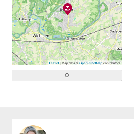
Leaflet
| Map data ©
OpenStreetMap
contributors