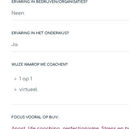
ERVARING IN BEDRIJVEN/ORGANISATIES?
Neen
ERVARING IN HET ONDERWIJS?
Ja
WIJZE WAAROP WE COACHEN?
1 op 1
virtueel
FOCUS VOORAL OP BIJV:
Angst
,
life coaching
,
perfectionisme
,
Stress en 