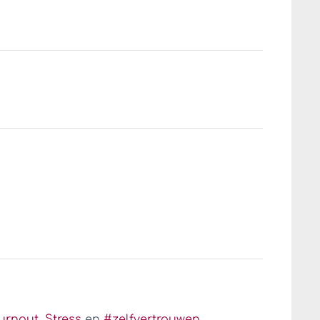
burnout
,
Stress
en
#zelfvertrouwen