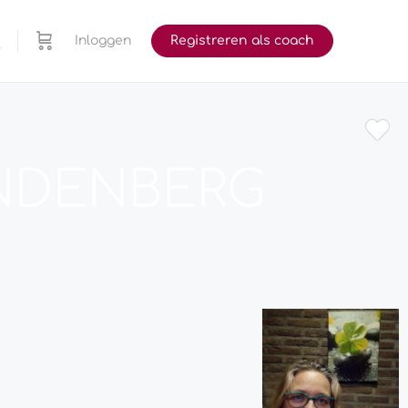
Inloggen
Registreren als coach
NDENBERG