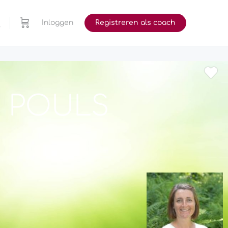
Inloggen
Registreren als coach
E POULS