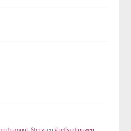
 en burnout
,
Stress
en
#zelfvertrouwen