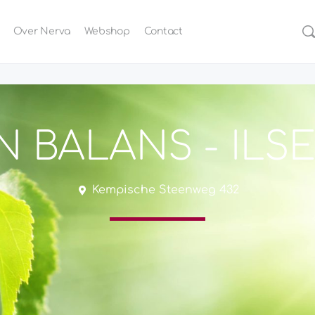
Over Nerva
Webshop
Contact
N BALANS - ILS
Kempische Steenweg 432