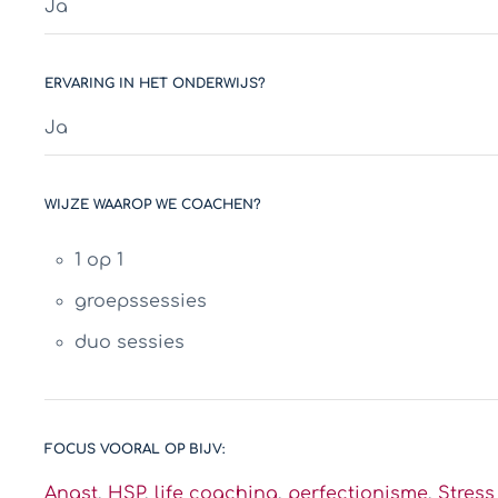
Ja
ERVARING IN HET ONDERWIJS?
Ja
WIJZE WAAROP WE COACHEN?
1 op 1
groepssessies
duo sessies
FOCUS VOORAL OP BIJV:
Angst
,
HSP
,
life coaching
,
perfectionisme
,
Stress