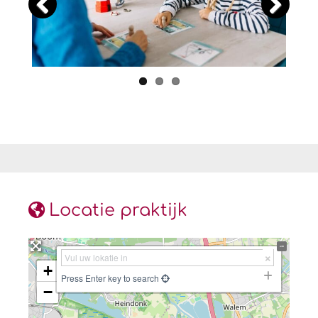
Locatie praktijk
+
Press Enter key to search
−