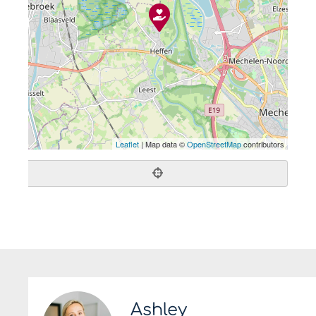
Leaflet
| Map data ©
OpenStreetMap
contributors
Ashley