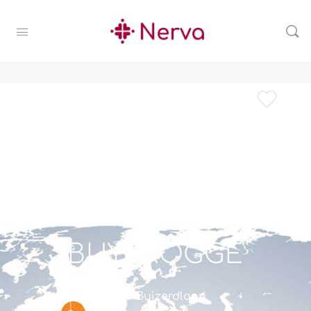
PRIME
PERFORMANCE -
MIEKE
BUYSROGGE
20 Buizerdlaan