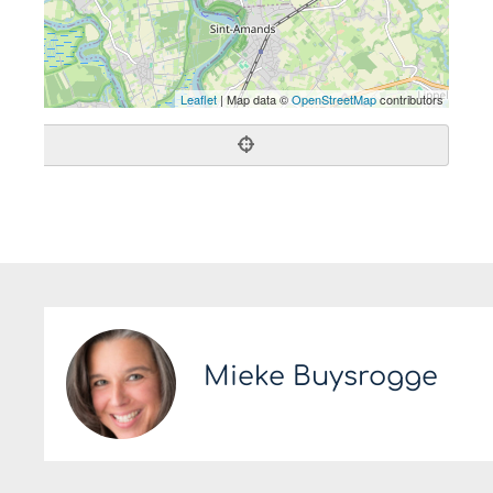
Leaflet
| Map data ©
OpenStreetMap
contributors
Mieke Buysrogge