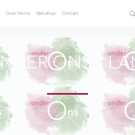
Over Nerva
Webshop
Contact
ONDER ONS - L
Vekestraat 18/3