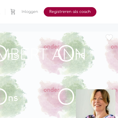
Inloggen
Registreren als coach
AMBERT ANN