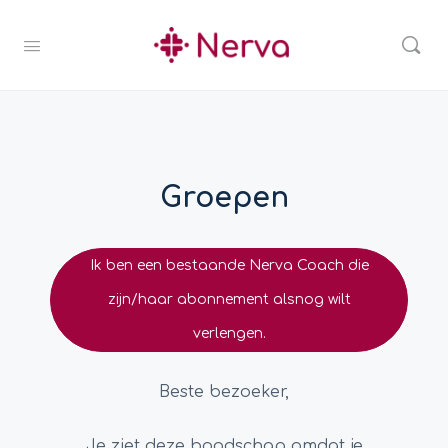
Groepen
Ik ben een bestaande Nerva Coach die
zijn/haar abonnement alsnog wilt
verlengen.
Beste bezoeker,
Je ziet deze boodschap omdat je